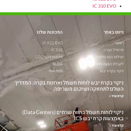
IC 310 EVO
ניווט באתר
המכונות שלנו
ראשי
IC 022 EVO
פרופיל חברה
IC 310
יעילות הטכנולוגיה
מכונות ניקוי CO2
לקבלת הצעת מחיר
BLOG
ניקוי בקרח יבש
מפת אתר
ניקוי בקרח יבש לוחות חשמל וארונות בקרה: המדריך
השלם לתחזוקה ושיקום משריפה.
קרא עוד »
ניקוי לוחות חשמל בחוות שרתים (Data Centers)
באמצעות קרח יבש ICS
קרא עוד »