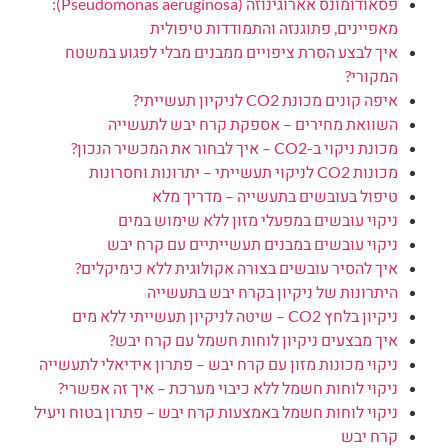
פסאודומונס אארוגינוזה (Pseudomonas aeruginosa):
מאפיינים, פתוגנזה והתמודדות טיפולית
איך לבצע הסרת ציפויים ממבנים מבלי לפגוע במשטח
המקורי?
איפה קונים מכונת CO2 לניקיון תעשייתי?
השוואת מחירים – אספקת קרח יבש לתעשייה
מכונת ניקוי ב-CO2 – איך לבחור את המכשיר הנכון?
מכונות CO2 לניקוי תעשייתי – יתרונות וחסרונות
טיפול בעובשים בתעשייה – מדריך מלא
ניקוי עובשים במפעלי מזון ללא שימוש במים
ניקוי עובשים במבנים תעשייתיים עם קרח יבש
איך להסיר עובשים בצורה אקולוגית ללא כימיקלים?
היתרונות של ניקיון בקרח יבש בתעשייה
ניקיון בלחץ CO2 – שיטה לניקיון תעשייתי ללא מים
איך מבצעים ניקיון לוחות חשמל עם קרח יבש?
ניקוי מכונות מזון עם קרח יבש – פתרון אידיאלי לתעשייה
ניקוי לוחות חשמל ללא כיבוי מערכת – איך זה אפשרי?
ניקוי לוחות חשמל באמצעות קרח יבש – פתרון בטוח ויעיל
קרח יבש